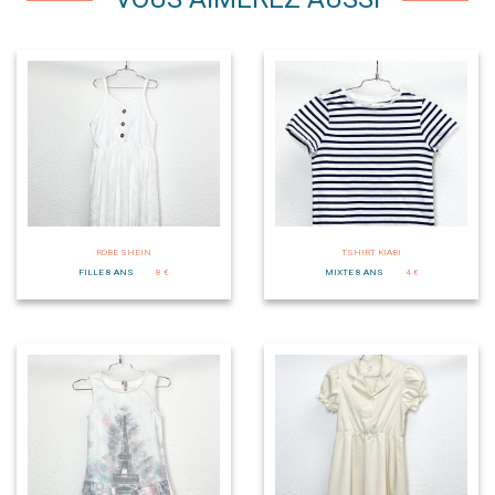
ROBE SHEIN
TSHIRT KIABI
FILLE 8 ANS
8 €
MIXTE 8 ANS
4 €