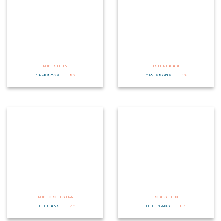
ROBE SHEIN
TSHIRT KIABI
FILLE 8 ANS
8 €
MIXTE 8 ANS
4 €
ROBE ORCHESTRA
ROBE SHEIN
FILLE 8 ANS
7 €
FILLE 8 ANS
8 €