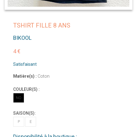
TSHIRT FILLE 8 ANS
BIKOOL
4 €
Satisfaisant
Matière(s) :
Coton
COULEUR(S) :
NO
SAISON(S):
P
E
Disponibilité à la boutique :