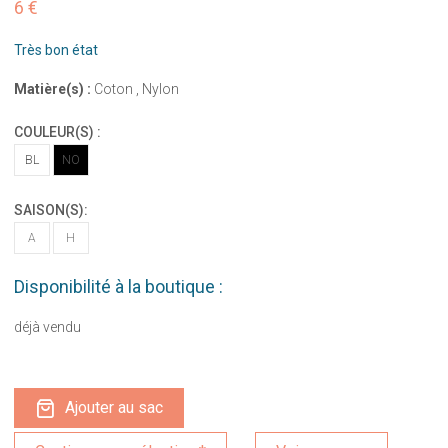
6 €
Très bon état
Matière(s) :
Coton , Nylon
COULEUR(S) :
BL
NO
SAISON(S):
A
H
Disponibilité à la boutique :
déjà vendu
Ajouter au sac