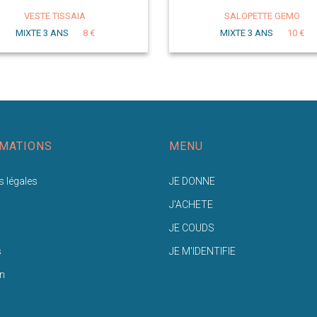
VESTE TISSAIA
SALOPETTE GEMO
MIXTE 3 ANS
8 €
MIXTE 3 ANS
10 €
MATIONS
MENU
 légales
JE DONNE
J'ACHETE
JE COUDS
s
JE M'IDENTIFIE
n