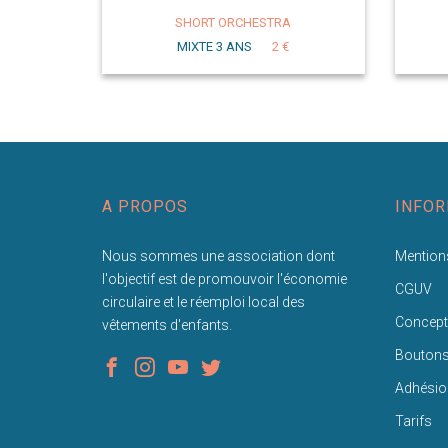
SHORT ORCHESTRA
MIXTE 3 ANS
2 €
A PROPOS
INFOR
Nous sommes une association dont
Mentions
l'objectif est de promouvoir l'économie
CGUV
circulaire et le réemploi local des
Concept
vêtements d'enfants.
Bouton
Adhésio
Tarifs