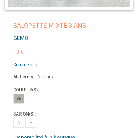
SALOPETTE MIXTE 3 ANS
GEMO
10 €
Comme neuf
Matière(s) :
Velours
COULEUR(S) :
BE
SAISON(S):
A
H
Disponibilité à la boutique :