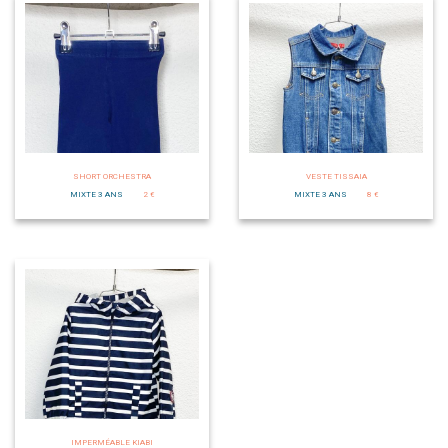
SHORT ORCHESTRA
VESTE TISSAIA
MIXTE 3 ANS
2 €
MIXTE 3 ANS
8 €
IMPERMÉABLE KIABI