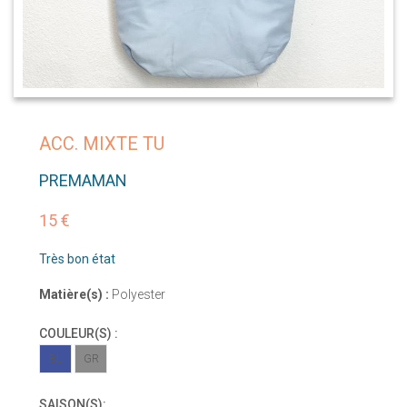
ACC. MIXTE TU
PREMAMAN
15 €
Très bon état
Matière(s) :
Polyester
COULEUR(S) :
BL
GR
SAISON(S):