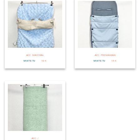
ACC. MAYORAL
ACC. PREMAMAN
MIXTE TU
10 €
MIXTE TU
15 €
ACC. /