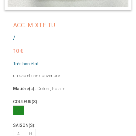
ACC. MIXTE TU
/
10 €
Très bon état
un sac et une couverture
Matière(s) :
Coton , Polaire
COULEUR(S) :
VE
SAISON(S):
A
H