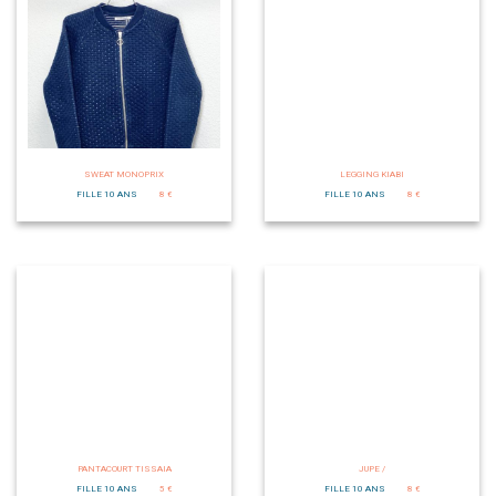
SWEAT MONOPRIX
LEGGING KIABI
FILLE 10 ANS
8 €
FILLE 10 ANS
8 €
PANTACOURT TISSAIA
JUPE /
FILLE 10 ANS
5 €
FILLE 10 ANS
8 €