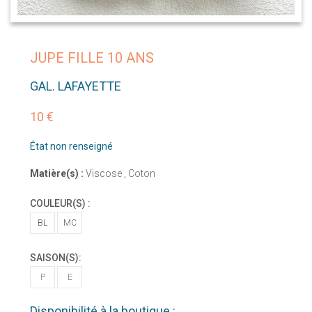
JUPE FILLE 10 ANS
GAL. LAFAYETTE
10 €
État non renseigné
Matière(s) :
Viscose , Coton
COULEUR(S) :
BL
MC
SAISON(S):
P
E
Disponibilité à la boutique :