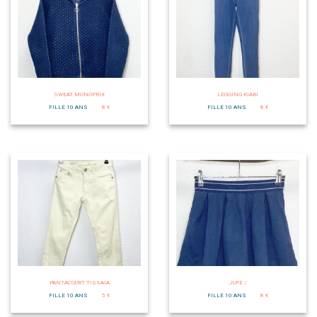
SWEAT MONOPRIX
LEGGING KIABI
FILLE 10 ANS
8 €
FILLE 10 ANS
8 €
PANTACOURT TISSAIA
JUPE /
FILLE 10 ANS
5 €
FILLE 10 ANS
8 €