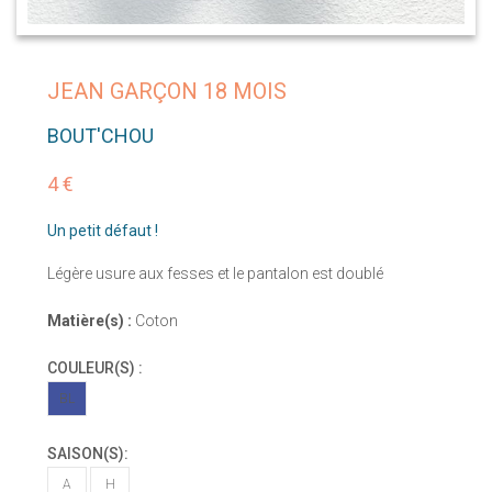
JEAN GARÇON 18 MOIS
BOUT'CHOU
4 €
Un petit défaut !
Légère usure aux fesses et le pantalon est doublé
Matière(s) :
Coton
COULEUR(S) :
BL
SAISON(S):
A
H