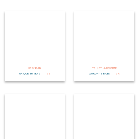
BODY KIABI
TSHIRT LA REDOUTE
GARÇON 18 MOIS
2 €
GARÇON 18 MOIS
3 €