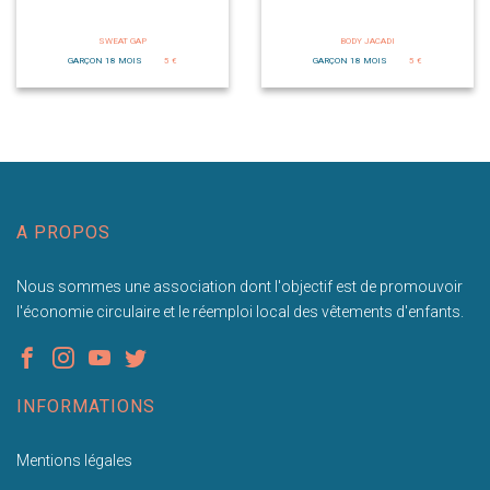
SWEAT GAP
BODY JACADI
GARÇON 18 MOIS
5 €
GARÇON 18 MOIS
5 €
A PROPOS
Nous sommes une association dont l'objectif est de promouvoir
l'économie circulaire et le réemploi local des vêtements d'enfants.
INFORMATIONS
Mentions légales