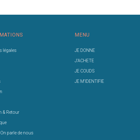
MATIONS
MENU
 légales
JE DONNE
J'ACHETE
JE COUDS
s
JE M'IDENTIFIE
n
n & Retour
ique
 On parle de nous