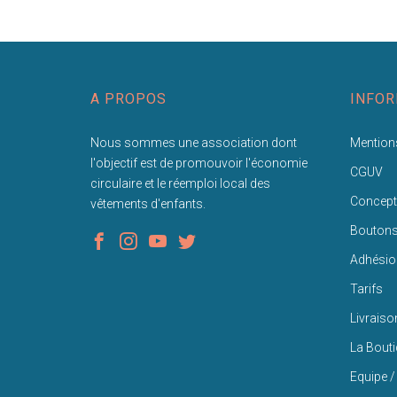
A PROPOS
INFOR
Nous sommes une association dont
Mentions
l'objectif est de promouvoir l'économie
CGUV
circulaire et le réemploi local des
Concept
vêtements d'enfants.
Bouton
Adhésio
Tarifs
Livraiso
La Bout
Equipe /