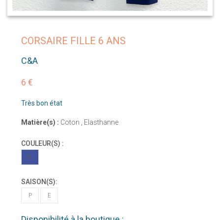
CORSAIRE FILLE 6 ANS
C&A
6 €
Très bon état
Matière(s) :
Coton , Elasthanne
COULEUR(S) :
BL
SAISON(S):
P
E
Disponibilité à la boutique :