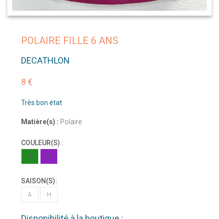
POLAIRE FILLE 6 ANS
DECATHLON
8 €
Très bon état
Matière(s) :
Polaire
COULEUR(S) :
VE
VI
SAISON(S):
A
H
Disponibilité à la boutique :