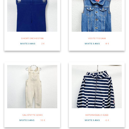
SHORT ORCHESTRA
VESTE TISSAIA
MIXTE 3 ANS
2 €
MIXTE 3 ANS
8 €
SALOPETTE GEMO
IMPERMÉABLE KIABI
MIXTE 3 ANS
10 €
MIXTE 3 ANS
6 €