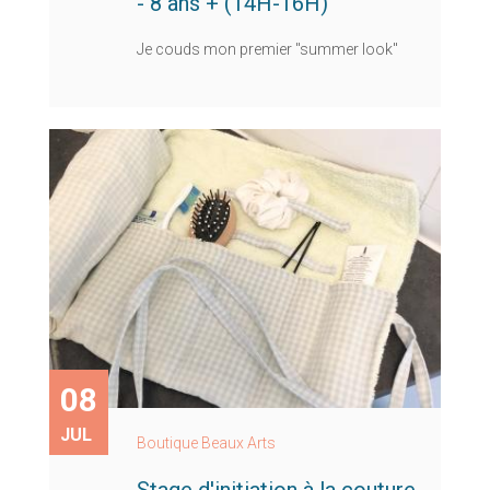
- 8 ans + (14H-16H)
Je couds mon premier "summer look"
08
JUL
Boutique Beaux Arts
Stage d'initiation à la couture