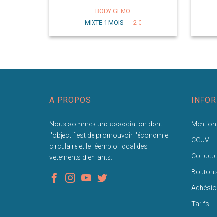
BODY GEMO
MIXTE 1 MOIS
2 €
A PROPOS
INFOR
Nous sommes une association dont
Mentions
l'objectif est de promouvoir l'économie
CGUV
circulaire et le réemploi local des
Concept
vêtements d'enfants.
Bouton
Adhésio
Tarifs