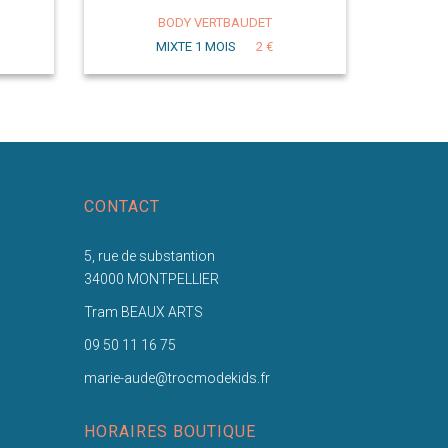
BODY VERTBAUDET
MIXTE 1 MOIS
2 €
CONTACT
5, rue de substantion
34000 MONTPELLIER
Tram BEAUX ARTS
09 50 11 16 75
marie-aude@trocmodekids.fr
HORAIRES BOUTIQUE