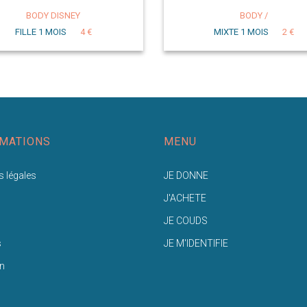
BODY DISNEY
BODY /
FILLE 1 MOIS
4 €
MIXTE 1 MOIS
2 €
MATIONS
MENU
 légales
JE DONNE
J'ACHETE
JE COUDS
s
JE M'IDENTIFIE
n