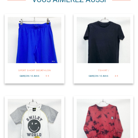
SPORT SHORT DECATHLON
TSHIRT /
GARÇON 10 ANS
5 €
GARÇON 10 ANS
4 €