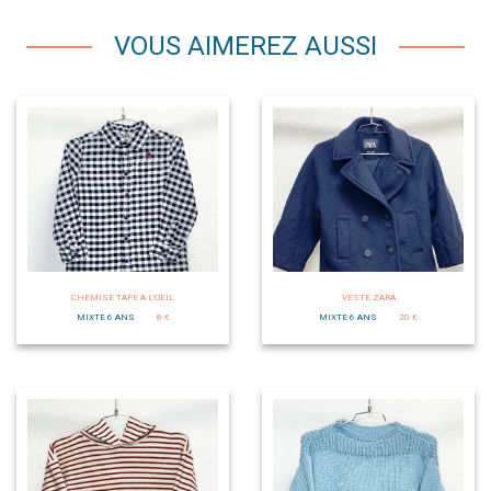
VOUS AIMEREZ AUSSI
CHEMISE TAPE A L'OEIL
VESTE ZARA
MIXTE 6 ANS
8 €
MIXTE 6 ANS
20 €