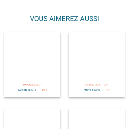
VOUS AIMEREZ AUSSI
IMPERMÉABLE /
ANTI UV DECATHLON
GARÇON 12 ANS
20 €
MIXTE 12 ANS
7 €