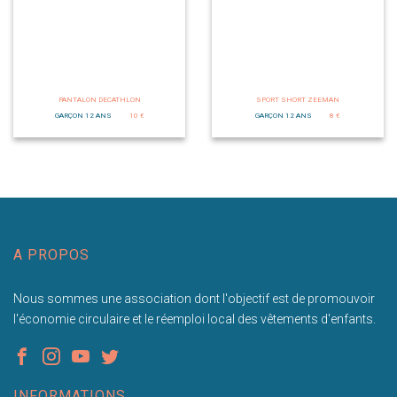
PANTALON DECATHLON
SPORT SHORT ZEEMAN
GARÇON 12 ANS
10 €
GARÇON 12 ANS
8 €
A PROPOS
Nous sommes une association dont l'objectif est de promouvoir
l'économie circulaire et le réemploi local des vêtements d'enfants.
INFORMATIONS