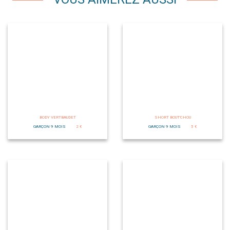
BODY VERTBAUDET
SHORT BOUT'CHOU
GARÇON 9 MOIS
2 €
GARÇON 9 MOIS
5 €