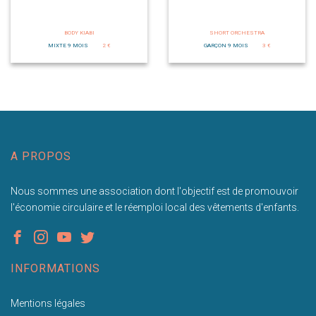
BODY KIABI
SHORT ORCHESTRA
MIXTE 9 MOIS
2 €
GARÇON 9 MOIS
3 €
A PROPOS
Nous sommes une association dont l'objectif est de promouvoir
l'économie circulaire et le réemploi local des vêtements d'enfants.
INFORMATIONS
Mentions légales