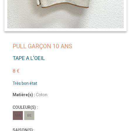
PULL GARÇON 10 ANS
TAPE A L'OEIL
8 €
Très bon état
Matière(s) :
Coton
COULEUR(S) :
MA
BE
SAISON(S):