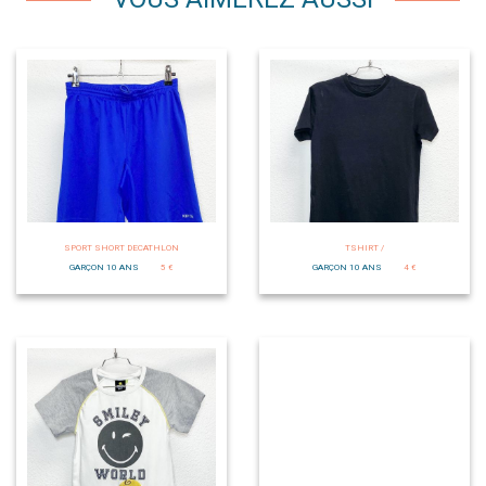
SPORT SHORT DECATHLON
TSHIRT /
GARÇON 10 ANS
5 €
GARÇON 10 ANS
4 €