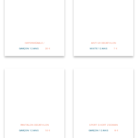
IMPERMÉABLE /
ANTI UV DECATHLON
GARÇON 12 ANS
20 €
MIXTE 12 ANS
7 €
PANTALON DECATHLON
SPORT SHORT ZEEMAN
GARÇON 12 ANS
10 €
GARÇON 12 ANS
8 €