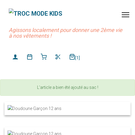
Agissons localement pour donner une 2ème vie
à nos vêtements !
[1]
L'article a bien été ajouté au sac !