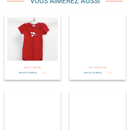
VOUS AIMEREZ AUSSI
BODY P. BATEAU
PULL BOUT'CHOU
MIXTE 24 MOIS
2 €
MIXTE 24 MOIS
7 €