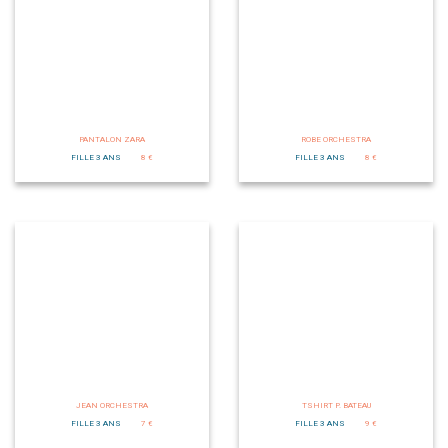
PANTALON ZARA
ROBE ORCHESTRA
FILLE 3 ANS
8 €
FILLE 3 ANS
8 €
JEAN ORCHESTRA
TSHIRT P. BATEAU
FILLE 3 ANS
7 €
FILLE 3 ANS
9 €