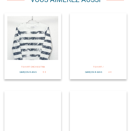
TSHIRT ORCHESTRA
TSHIRT /
GARÇON 8 ANS
5 €
GARÇON 8 ANS
4 €