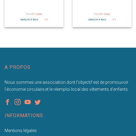
TSHIRT KIABI
TSHIRT KIABI
GARÇON 8 ANS
4 €
GARÇON 8 ANS
4 €
A PROPOS
Nous sommes une association dont l'objectif est de promouvoir
l'économie circulaire et le réemploi local des vêtements d'enfants.
INFORMATIONS
Mentions légales