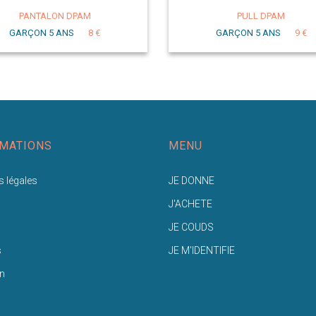
PANTALON DPAM
PULL DPAM
GARÇON 5 ANS
8 €
GARÇON 5 ANS
9 €
MATIONS
MENU
 légales
JE DONNE
J'ACHETE
JE COUDS
s
JE M'IDENTIFIE
n