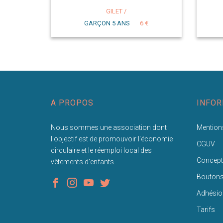
GILET /
GARÇON 5 ANS
6 €
A PROPOS
INFOR
Nous sommes une association dont
Mentions
l'objectif est de promouvoir l'économie
CGUV
circulaire et le réemploi local des
Concept
vêtements d'enfants.
Bouton
Adhésio
Tarifs