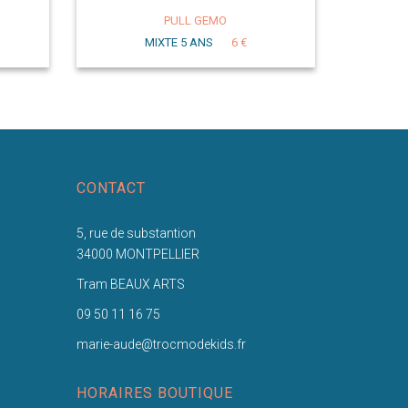
PULL GEMO
MIXTE 5 ANS
6 €
CONTACT
5, rue de substantion
34000 MONTPELLIER
Tram BEAUX ARTS
09 50 11 16 75
marie-aude@trocmodekids.fr
HORAIRES BOUTIQUE