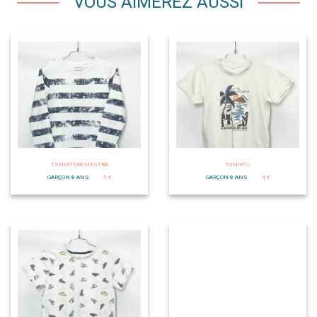
VOUS AIMEREZ AUSSI
TSHIRT ORCHESTRA
TSHIRT /
GARÇON 8 ANS
5 €
GARÇON 8 ANS
4 €