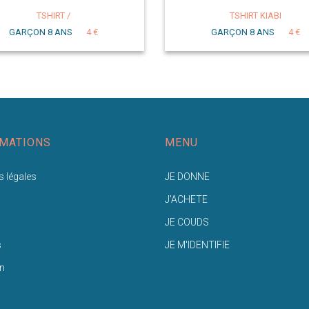
TSHIRT /
TSHIRT KIABI
GARÇON 8 ANS
4 €
GARÇON 8 ANS
4 €
MATIONS
MENU
 légales
JE DONNE
J'ACHETE
JE COUDS
s
JE M'IDENTIFIE
n