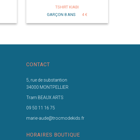
TSHIRT KIABI
GARÇON 8 ANS
4 €
CONTACT
5, rue de substantion
34000 MONTPELLIER
Tram BEAUX ARTS
09 50 11 16 75
marie-aude@trocmodekids.fr
HORAIRES BOUTIQUE