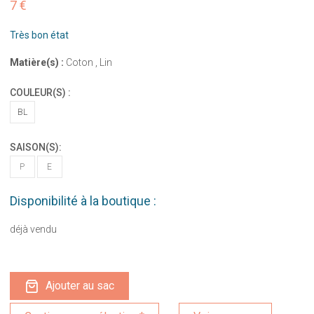
7 €
Très bon état
Matière(s) :
Coton , Lin
COULEUR(S) :
BL
SAISON(S):
P
E
Disponibilité à la boutique :
déjà vendu
Ajouter au sac