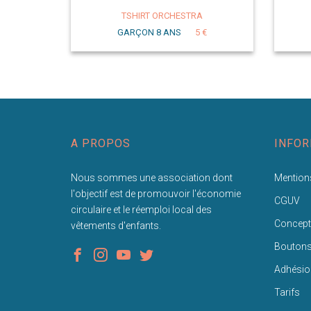
TSHIRT ORCHESTRA
GARÇON 8 ANS
5 €
A PROPOS
INFOR
Nous sommes une association dont
Mentions
l'objectif est de promouvoir l'économie
CGUV
circulaire et le réemploi local des
Concept
vêtements d'enfants.
Bouton
Adhésio
Tarifs