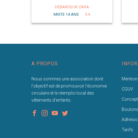
DÉBARDEUR ZARA
MIXTE 14 ANS
5 €
A PROPOS
INFOR
Nous sommes une association dont
Mentions
l'objectif est de promouvoir l'économie
CGUV
circulaire et le réemploi local des
Concept
vêtements d'enfants.
Bouton
Adhésio
Tarifs