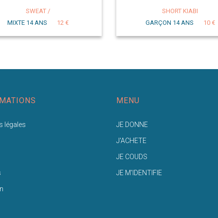
SWEAT /
SHORT KIABI
MIXTE 14 ANS
12 €
GARÇON 14 ANS
10 €
MATIONS
MENU
 légales
JE DONNE
J'ACHETE
JE COUDS
s
JE M'IDENTIFIE
n