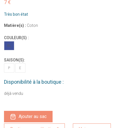
7 €
Très bon état
Matière(s) :
Coton
COULEUR(S) :
BL
SAISON(S):
P
E
Disponibilité à la boutique :
déjà vendu
Ajouter au sac