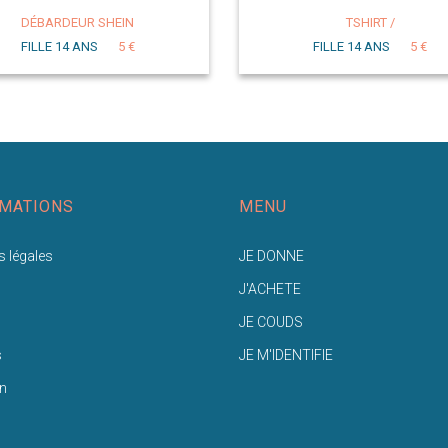
DÉBARDEUR SHEIN
TSHIRT /
FILLE 14 ANS
5 €
FILLE 14 ANS
5 €
MATIONS
MENU
 légales
JE DONNE
J'ACHETE
JE COUDS
s
JE M'IDENTIFIE
n