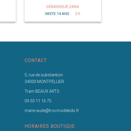
DÉBARDEUR ZARA
MIXTE 14 ANS
5 €
CONTACT
5, rue de substantion
34000 MONTPELLIER
Tram BEAUX ARTS
09 50 11 16 75
marie-aude@trocmodekids.fr
HORAIRES BOUTIQUE