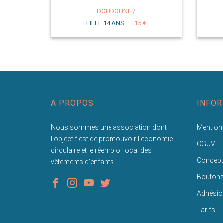
DOUDOUNE /
FILLE 14 ANS
15 €
A PROPOS
INFOR
Nous sommes une association dont
Mentions
l'objectif est de promouvoir l'économie
CGUV
circulaire et le réemploi local des
Concept
vêtements d'enfants.
Bouton
Adhésio
Tarifs