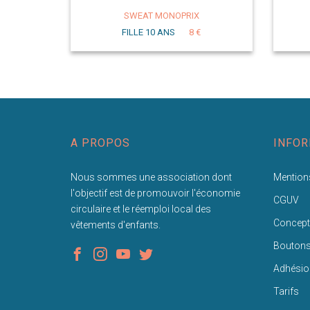
SWEAT MONOPRIX
FILLE 10 ANS
8 €
A PROPOS
INFOR
Nous sommes une association dont
Mentions
l'objectif est de promouvoir l'économie
CGUV
circulaire et le réemploi local des
Concept
vêtements d'enfants.
Bouton
Adhésio
Tarifs