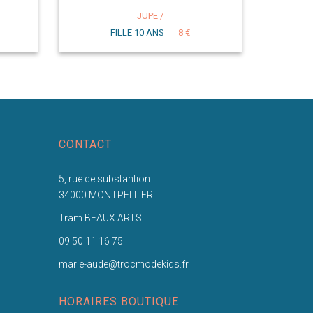
JUPE /
FILLE 10 ANS
8 €
CONTACT
5, rue de substantion
34000 MONTPELLIER
Tram BEAUX ARTS
09 50 11 16 75
marie-aude@trocmodekids.fr
HORAIRES BOUTIQUE