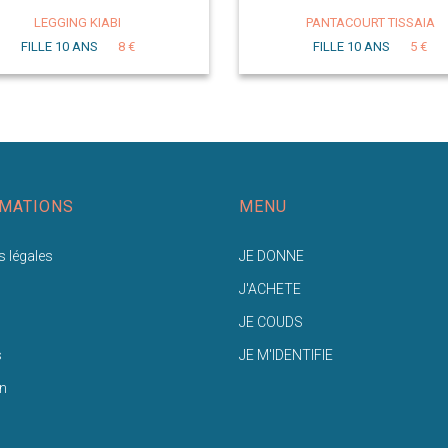
LEGGING KIABI
PANTACOURT TISSAIA
FILLE 10 ANS
8 €
FILLE 10 ANS
5 €
MATIONS
MENU
 légales
JE DONNE
J'ACHETE
JE COUDS
s
JE M'IDENTIFIE
n