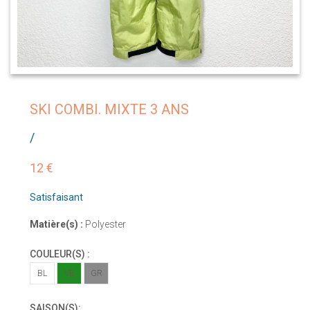
SKI COMBI. MIXTE 3 ANS
/
12 €
Satisfaisant
Matière(s) :
Polyester
COULEUR(S) :
BL
VE
GR
SAISON(S):