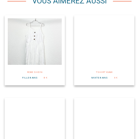
VOUS AIMEREZ AUSSI
ROBE SHEIN
TSHIRT KIABI
FILLE 8 ANS
8 €
MIXTE 8 ANS
4 €