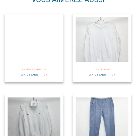
ANTI UV DECATHLON
TSHIRT H&M
MIXTE 12 ANS
7 €
MIXTE 12 ANS
7 €