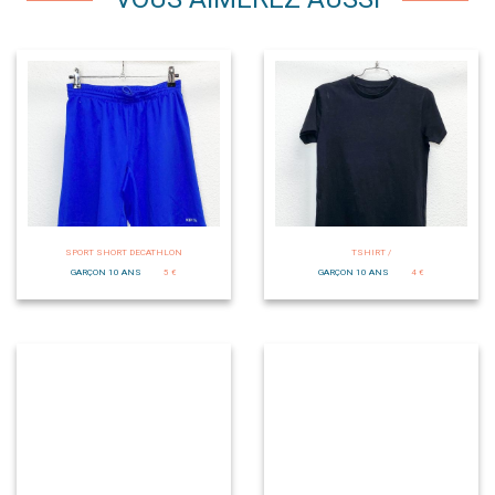
SPORT SHORT DECATHLON
TSHIRT /
GARÇON 10 ANS
5 €
GARÇON 10 ANS
4 €