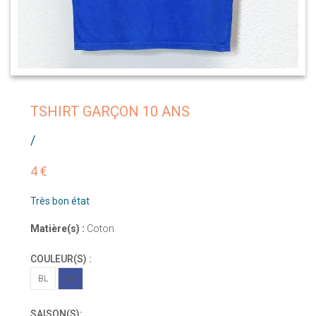
TSHIRT GARÇON 10 ANS
/
4 €
Très bon état
Matière(s) :
Coton
COULEUR(S) :
BL
BL
SAISON(S):