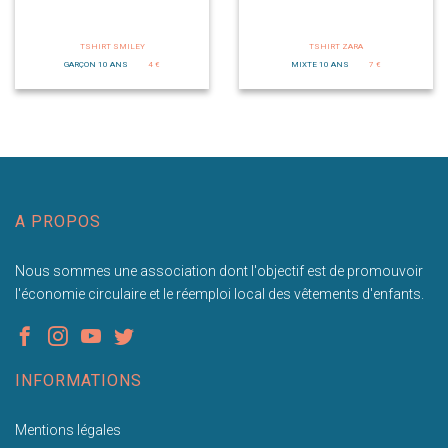
TSHIRT SMILEY
TSHIRT ZARA
GARÇON 10 ANS
4 €
MIXTE 10 ANS
7 €
A PROPOS
Nous sommes une association dont l'objectif est de promouvoir
l'économie circulaire et le réemploi local des vêtements d'enfants.
INFORMATIONS
Mentions légales