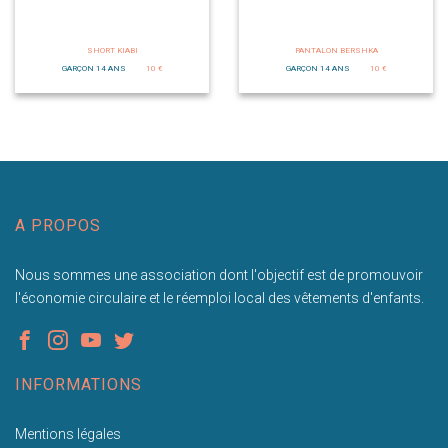
SHORT KIABI
PANTALON BERSHKA
GARÇON 14 ANS
10 €
GARÇON 14 ANS
10 €
A PROPOS
Nous sommes une association dont l'objectif est de promouvoir
l'économie circulaire et le réemploi local des vêtements d'enfants.
INFORMATIONS
Mentions légales