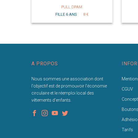
PULL DPAM
FILLE 6 ANS
8 €
A PROPOS
INFOR
Nous sommes une association dont
Mentions
l'objectif est de promouvoir l'économie
CGUV
circulaire et le réemploi local des
Concept
vêtements d'enfants.
Bouton
Adhésio
Tarifs