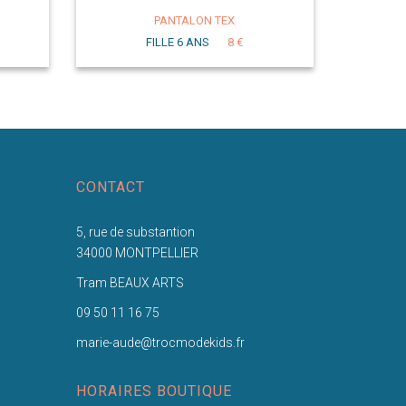
PANTALON TEX
FILLE 6 ANS
8 €
CONTACT
5, rue de substantion
34000 MONTPELLIER
Tram BEAUX ARTS
09 50 11 16 75
marie-aude@trocmodekids.fr
HORAIRES BOUTIQUE