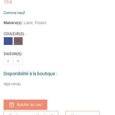
15 €
Comme neuf
Matière(s) :
Laine , Polaire
COULEUR(S) :
BL
MA
SAISON(S):
A
H
Disponibilité à la boutique :
déjà vendu
Ajouter au sac