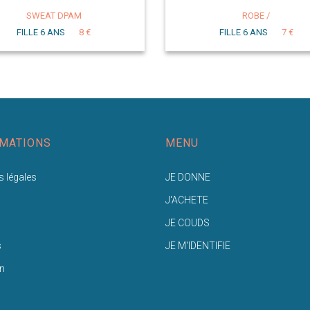
SWEAT DPAM
ROBE /
FILLE 6 ANS
8 €
FILLE 6 ANS
7 €
MATIONS
MENU
 légales
JE DONNE
J'ACHETE
JE COUDS
s
JE M'IDENTIFIE
n