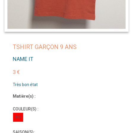
TSHIRT GARÇON 9 ANS
NAME IT
3 €
Très bon état
Matière(s) :
COULEUR(S) :
RO
SAISON(S):