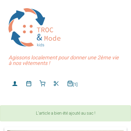
Agissons localement pour donner une 2ème vie
à nos vêtements !
[1]
L'article a bien été ajouté au sac !