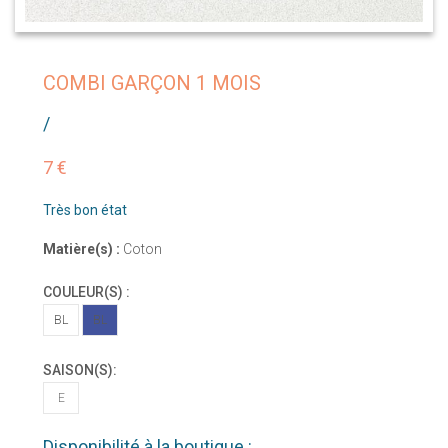
COMBI GARÇON 1 MOIS
/
7 €
Très bon état
Matière(s) :
Coton
COULEUR(S) :
BL
BL
SAISON(S):
E
Disponibilité à la boutique :