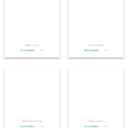
ROBE SHEIN
TSHIRT KIABI
FILLE 8 ANS
8 €
MIXTE 8 ANS
4 €
ROBE ORCHESTRA
ROBE SHEIN
FILLE 8 ANS
7 €
FILLE 8 ANS
8 €