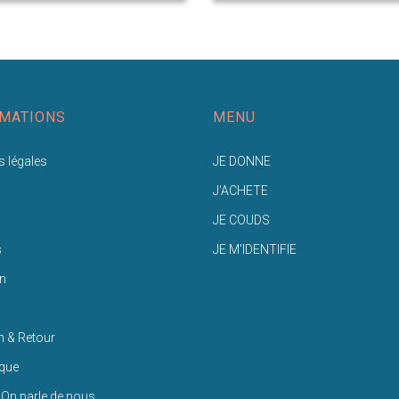
MATIONS
MENU
 légales
JE DONNE
J'ACHETE
JE COUDS
s
JE M'IDENTIFIE
n
n & Retour
ique
 On parle de nous