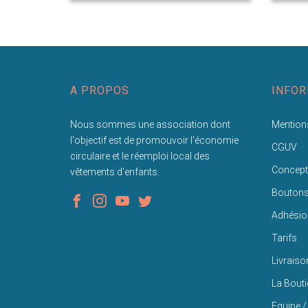
A PROPOS
INFOR
Nous sommes une association dont
Mentions
l'objectif est de promouvoir l'économie
CGUV
circulaire et le réemploi local des
Concept
vêtements d'enfants.
Bouton
Adhésio
Tarifs
Livraiso
La Bout
Equipe /