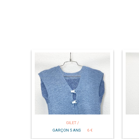
GILET /
GARÇON 5 ANS
6 €