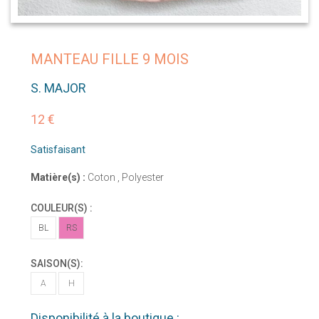
MANTEAU FILLE 9 MOIS
S. MAJOR
12 €
Satisfaisant
Matière(s) :
Coton , Polyester
COULEUR(S) :
BL
RS
SAISON(S):
A
H
Disponibilité à la boutique :