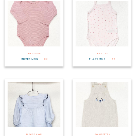
BODY KIABI
BODY TEX
MIXTE 9 MOIS
2 €
FILLE 9 MOIS
2 €
BLOUSE KIABI
SALOPETTE /