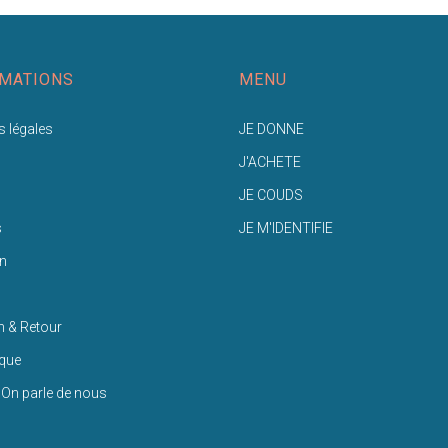
MATIONS
MENU
 légales
JE DONNE
J'ACHETE
JE COUDS
s
JE M'IDENTIFIE
n
n & Retour
ique
 On parle de nous