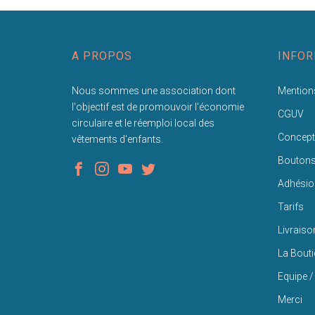
A PROPOS
INFOR
Nous sommes une association dont
Mentions
l'objectif est de promouvoir l'économie
CGUV
circulaire et le réemploi local des
Concept
vêtements d'enfants.
Bouton
Adhésio
Tarifs
Livraiso
La Bout
Equipe /
Merci