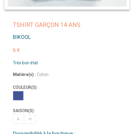
TSHIRT GARÇON 14 ANS
BIKOOL
6 €
Très bon état
Matière(s) :
Coton
COULEUR(S) :
BL
SAISON(S):
A
H
Disponibilité à la boutique :