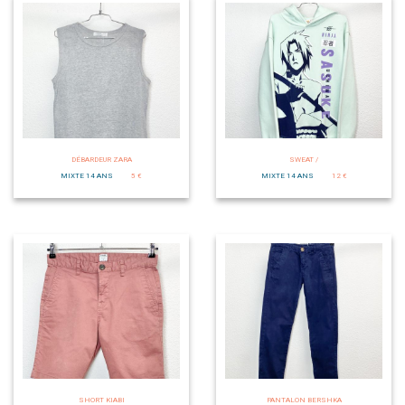
DÉBARDEUR ZARA
SWEAT /
MIXTE 14 ANS
5 €
MIXTE 14 ANS
12 €
SHORT KIABI
PANTALON BERSHKA