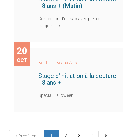
- 8 ans + (Matin)
Confection d'un sac avec plein de
rangements
20
OCT
Boutique Beaux Arts
Stage d'initiation à la couture
- 8 ans +
Spécial Halloween
2
3
4
5
« Précédent
1