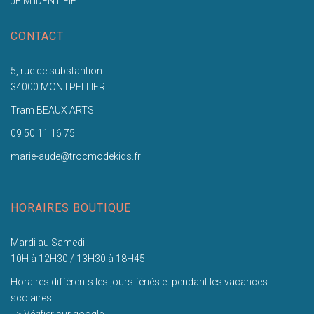
JE M'IDENTIFIE
CONTACT
5, rue de substantion
34000 MONTPELLIER
Tram BEAUX ARTS
09 50 11 16 75
marie-aude@trocmodekids.fr
HORAIRES BOUTIQUE
Mardi au Samedi :
10H à 12H30 / 13H30 à 18H45
Horaires différents les jours fériés et pendant les vacances
scolaires :
=> Vérifier sur google