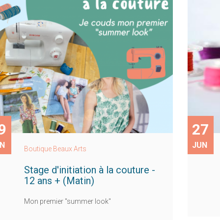
9
27
N
JUN
Boutique Beaux Arts
Stage d'initiation à la couture -
12 ans + (Matin)
Mon premier "summer look"