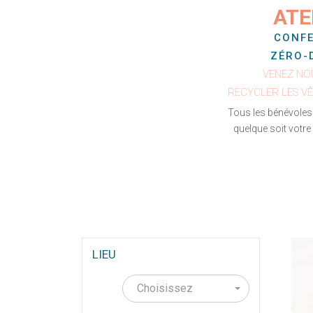
ATE
ATE
FAB
INITI
CONFE
COU
COU
ZÉRO-
LOCATION D
POUR LES
VENEZ NOU
À L'
Projets de 
RECYCLER LES VÊ
Machines, 
sont à votre 
Tous les bénévoles 
POUR LES ENFA
le temps que v
quelque soit votre
Créations 
LIEU
Choisissez