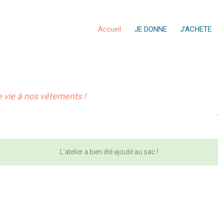
Accueil
JE DONNE
J'ACHETE
vie à nos vêtements !
L'atelier a bien été ajouté au sac !