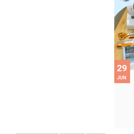
29
JUN