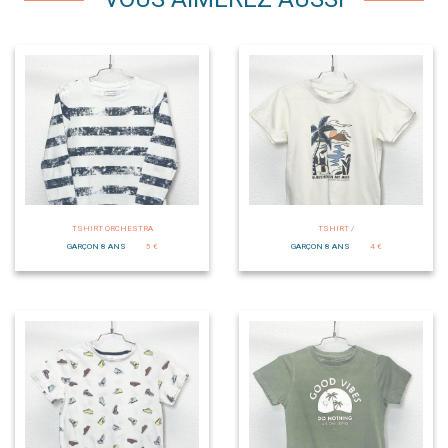
TSHIRT ORCHESTRA
TSHIRT /
GARÇON 8 ANS
5 €
GARÇON 8 ANS
4 €