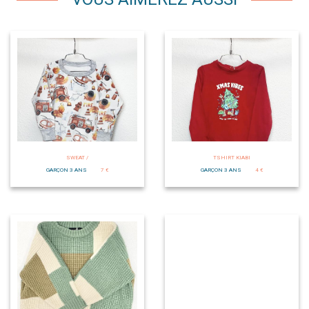
SWEAT /
TSHIRT KIABI
GARÇON 3 ANS
7 €
GARÇON 3 ANS
4 €