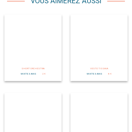
VOUS AIMEREZ AUSSI
SHORT ORCHESTRA
VESTE TISSAIA
MIXTE 3 ANS
2 €
MIXTE 3 ANS
8 €